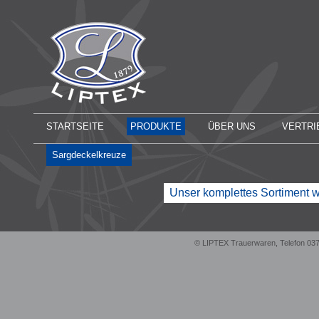
STARTSEITE
PRODUKTE
ÜBER UNS
VERTRI
Sargdeckelkreuze
Unser komplettes Sortiment w
© LIPTEX Trauerwaren, Telefon 03