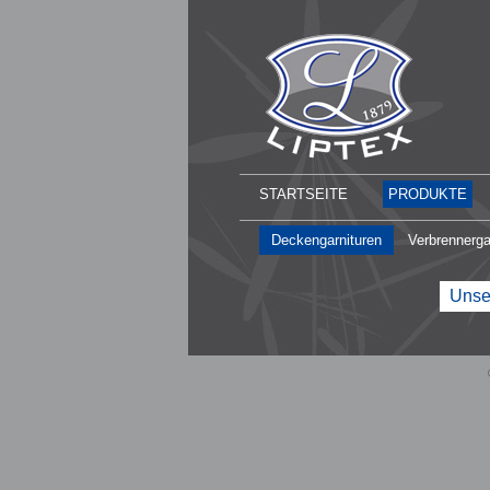
STARTSEITE
PRODUKTE
Deckengarnituren
Verbrennerga
Unser