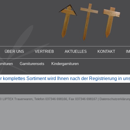
ÜBER UNS
VERTRIEB
AKTUELLES
KONTAKT
I
rnituren
Garniturensets
Kindergarnituren
 komplettes Sortiment wird Ihnen nach der Registrierung in u
© LIPTEX Trauerwaren, Telefon 037346 698166, Fax 037346 698167 |
Datenschutzerklärun